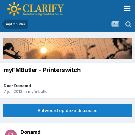
myfmbutler
myFMButler - Printerswitch
Door
Donamd
7 juli 2013
in
myfmbutler
Antwoord op deze discussie
Donamd