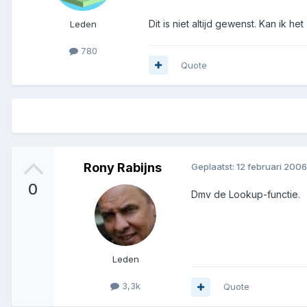
Dit is niet altijd gewenst. Kan ik he
Leden
780
Quote
Rony Rabijns
Geplaatst:
12 februari 2006
0
Dmv de Lookup-functie.
Leden
3,3k
Quote