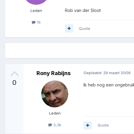
Rob van der Sloot
Leden
16
Quote
Rony Rabijns
Geplaatst:
29 maart 2006
0
Ik heb nog een ongebrui
Leden
3,3k
Quote