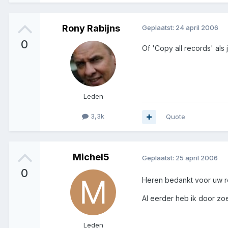
Rony Rabijns
Geplaatst:
24 april 2006
0
Of 'Copy all records' als
Leden
3,3k
Quote
Michel5
Geplaatst:
25 april 2006
0
Heren bedankt voor uw re
Al eerder heb ik door zo
Leden