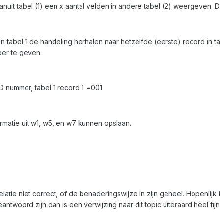
k, vanuit tabel (1) een x aantal velden in andere tabel (2) weergeven.
in tabel 1 de handeling herhalen naar hetzelfde (eerste) record in t
eer te geven.
D nummer, tabel 1 record 1 =001
rmatie uit w1, w5, en w7 kunnen opslaan.
e relatie niet correct, of de benaderingswijze in zijn geheel. Hopen
twoord zijn dan is een verwijzing naar dit topic uiteraard heel fijn