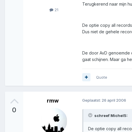
Terugkerend naar mijn hu
21
De optie copy all record
Dus niet de gehele recor
De door AvD genoemde opti
gaat schijnen. Maar ga he
Quote
rmw
Geplaatst:
26 april 2006
0
schreef Michel5:
De optie copy all rec