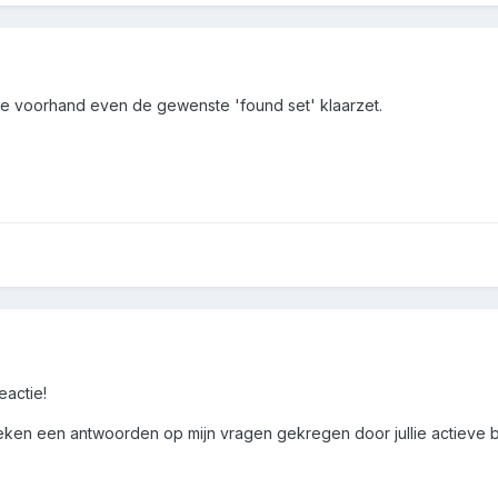
 je voorhand even de gewenste 'found set' klaarzet.
actie!
eken een antwoorden op mijn vragen gekregen door jullie actieve b