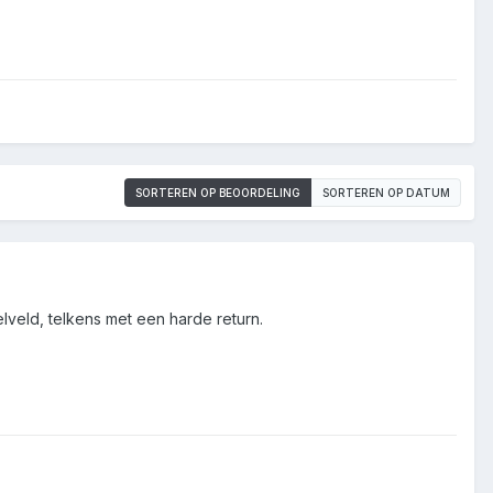
SORTEREN OP BEOORDELING
SORTEREN OP DATUM
lveld, telkens met een harde return.