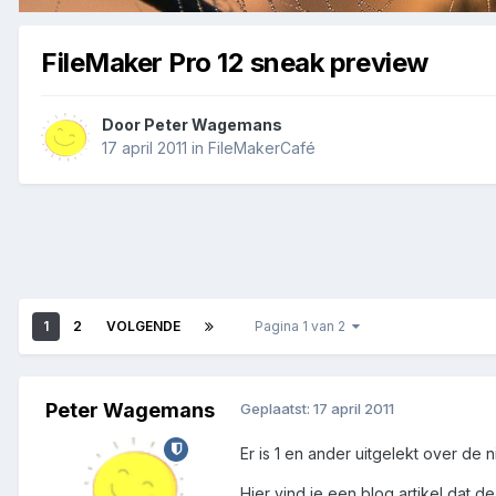
FileMaker Pro 12 sneak preview
Door
Peter Wagemans
17 april 2011
in
FileMakerCafé
1
2
VOLGENDE
Pagina 1 van 2
Peter Wagemans
Geplaatst:
17 april 2011
Er is 1 en ander uitgelekt over de 
Hier vind je een blog artikel dat 