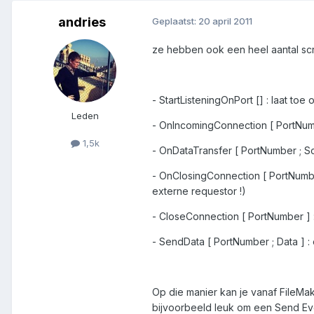
andries
Geplaatst:
20 april 2011
ze hebben ook een heel aantal sc
- StartListeningOnPort [] : laat toe
Leden
- OnIncomingConnection [ PortNumb
1,5k
- OnDataTransfer [ PortNumber ; Scr
- OnClosingConnection [ PortNumber
externe requestor !)
- CloseConnection [ PortNumber ] :
- SendData [ PortNumber ; Data ] 
Op die manier kan je vanaf FileMa
bijvoorbeeld leuk om een Send Even