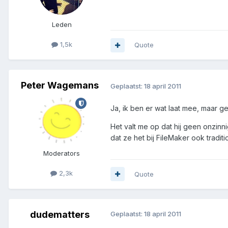
Leden
1,5k
Quote
Peter Wagemans
Geplaatst:
18 april 2011
Ja, ik ben er wat laat mee, maar g
Het valt me op dat hij geen onzinni
dat ze het bij FileMaker ook tradit
Moderators
2,3k
Quote
dudematters
Geplaatst:
18 april 2011