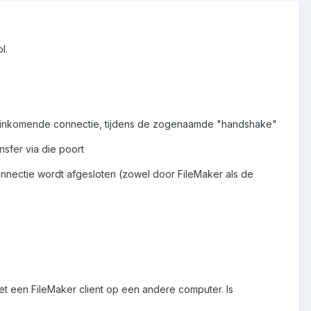
l.
een inkomende connectie, tijdens de zogenaamde "handshake"
nsfer via die poort
onnectie wordt afgesloten (zowel door FileMaker als de
t een FileMaker client op een andere computer. Is