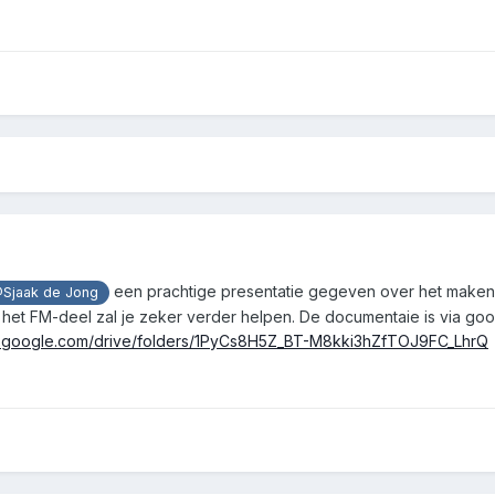
een prachtige presentatie gegeven over het maken v
Sjaak de Jong
het FM-deel zal je zeker verder helpen. De documentaie is via goo
ve.google.com/drive/folders/1PyCs8H5Z_BT-M8kki3hZfTOJ9FC_LhrQ