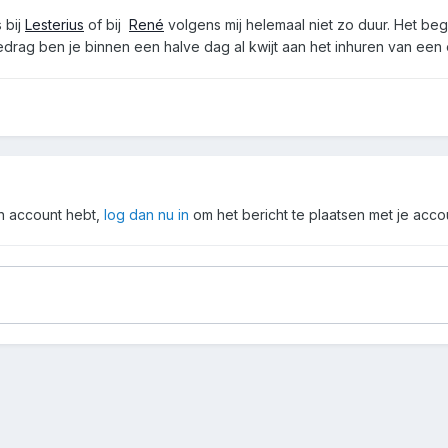
 bij
Lesterius
of bij
René
volgens mij helemaal niet zo duur. Het be
bedrag ben je binnen een halve dag al kwijt aan het inhuren van een
en account hebt,
log dan nu in
om het bericht te plaatsen met je acco