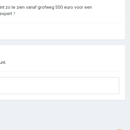
gint zo te zien vanaf grofweg 500 euro voor een
 expert
?
unt.