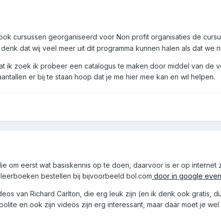
r ook cursussen georganiseerd voor Non profit organisaties de cur
 denk dat wij veel meer uit dit programma kunnen halen als dat we 
wat ik zoek ik probeer een catalogus te maken door middel van de voor
tallen er bij te staan hoop dat je me hier mee kan en wil helpen.
jullie om eerst wat basiskennis op te doen, daarvoor is er op interne
 leerboeken bestellen bij bijvoorbeeld bol.com
door in google even
eos van Richard Carlton, die erg leuk zijn (en ik denk ook gratis, dus 
polite en ook zijn videos zijn erg interessant, maar daar moet je wel