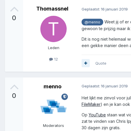
Thomassnel
Geplaatst:
16 januari 2019
0
Weet jij of e
@menno
gewoon te prijzig maar ik
Dit is nog niet helemaal 
een gekke manier deen aan
Leden
12
Quote
menno
Geplaatst:
16 januari 2019
0
Het lijkt me zinvol voor 
FileMaker
) en je kan ook
Op
YouTube
staan wat vid
zat te vinden van Chris Ip
Moderators
30 dagen zijn gratis.