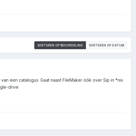
SORTEREN OP BEOORDELING
SORTEREN OP DATUM
an een catalogus. Gaat naast FileMaker óók over Sip in *nix
gle-drive