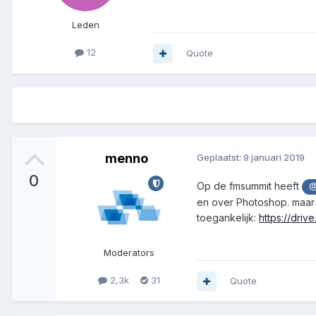
Leden
12
Quote
menno
Geplaatst:
9 januari 2019
0
Op de fmsummit heeft
@
en over Photoshop. maar 
toegankelijk:
https://dri
Moderators
2,3k
31
Quote