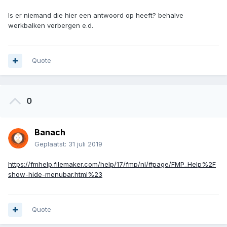
Is er niemand die hier een antwoord op heeft? behalve
werkbalken verbergen e.d.
Quote
0
Banach
Geplaatst:
31 juli 2019
https://fmhelp.filemaker.com/help/17/fmp/nl/#page/FMP_Help%2F
show-hide-menubar.html%23
Quote