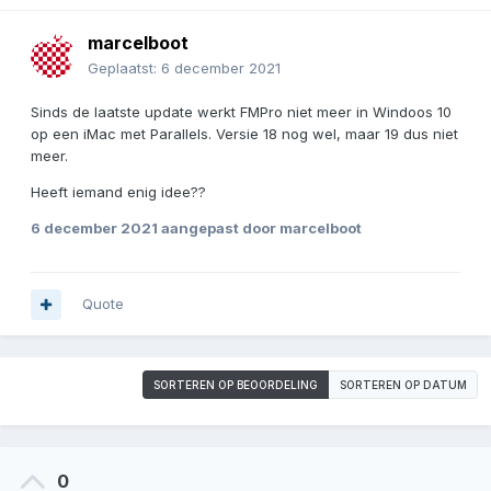
marcelboot
Geplaatst:
6 december 2021
Sinds de laatste update werkt FMPro niet meer in Windoos 10
op een iMac met Parallels. Versie 18 nog wel, maar 19 dus niet
meer.
Heeft iemand enig idee??
6 december 2021
aangepast door marcelboot
Quote
SORTEREN OP BEOORDELING
SORTEREN OP DATUM
0