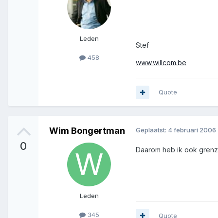
Leden
Stef
458
www.willcom.be
Quote
Wim Bongertman
Geplaatst:
4 februari 2006
0
Daarom heb ik ook grenze
Leden
345
Quote