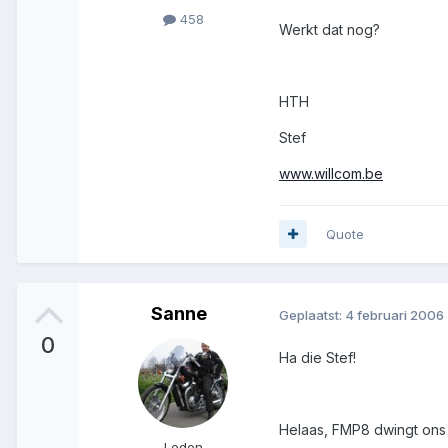
458
Werkt dat nog?
HTH
Stef
www.willcom.be
Quote
Sanne
Geplaatst:
4 februari 2006
0
Ha die Stef!
Helaas, FMP8 dwingt ons o
Leden