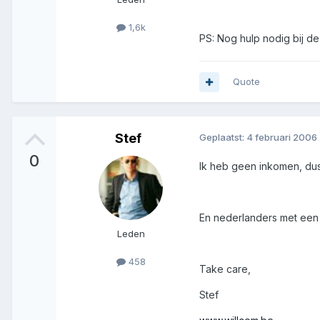
1,6k
PS: Nog hulp nodig bij d
Quote
Stef
Geplaatst:
4 februari 2006
0
Ik heb geen inkomen, dus
En nederlanders met een 
Leden
458
Take care,
Stef