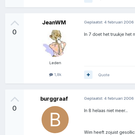
JeanWM
Geplaatst:
4 februari 2006
0
In 7 doet het truukje het n
Leden
1,8k
Quote
burggraaf
Geplaatst:
4 februari 2006
0
In 8 helaas niet meer...
Wim heeft zojuist gesoll