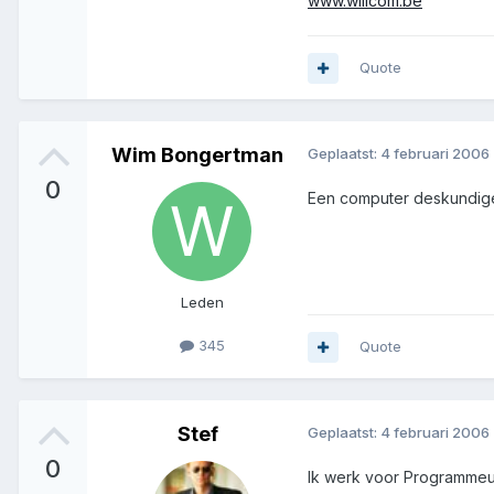
www.willcom.be
Quote
Wim Bongertman
Geplaatst:
4 februari 2006
0
Een computer deskundige 
Leden
345
Quote
Stef
Geplaatst:
4 februari 2006
0
Ik werk voor Programmeu