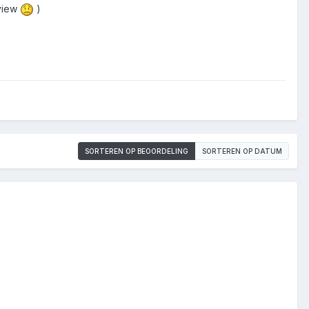
 view
)
SORTEREN OP BEOORDELING
SORTEREN OP DATUM