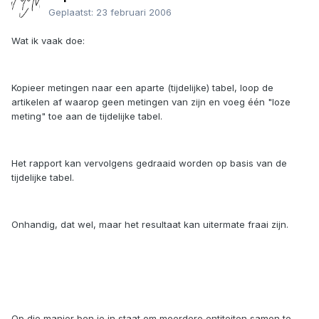
Geplaatst:
23 februari 2006
Wat ik vaak doe:
Kopieer metingen naar een aparte (tijdelijke) tabel, loop de
artikelen af waarop geen metingen van zijn en voeg één "loze
meting" toe aan de tijdelijke tabel.
Het rapport kan vervolgens gedraaid worden op basis van de
tijdelijke tabel.
Onhandig, dat wel, maar het resultaat kan uitermate fraai zijn.
Op die manier ben je in staat om meerdere entiteiten samen te