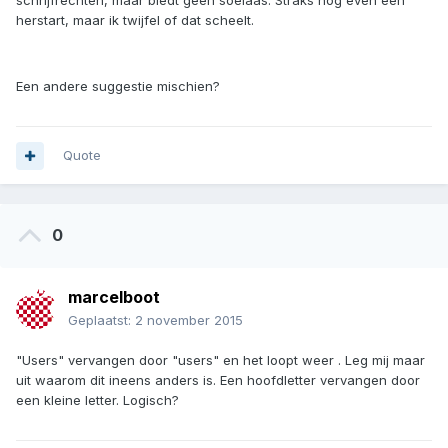
schrijfrechten, maar biedt geen soelaas. Straks nog even een
herstart, maar ik twijfel of dat scheelt.
Een andere suggestie mischien?
Quote
0
marcelboot
Geplaatst:
2 november 2015
"Users" vervangen door "users" en het loopt weer . Leg mij maar
uit waarom dit ineens anders is. Een hoofdletter vervangen door
een kleine letter. Logisch?