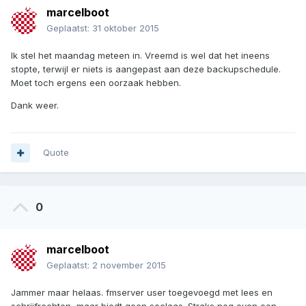
marcelboot
Geplaatst:
31 oktober 2015
Ik stel het maandag meteen in. Vreemd is wel dat het ineens
stopte, terwijl er niets is aangepast aan deze backupschedule.
Moet toch ergens een oorzaak hebben.
Dank weer.
Quote
0
marcelboot
Geplaatst:
2 november 2015
Jammer maar helaas. fmserver user toegevoegd met lees en