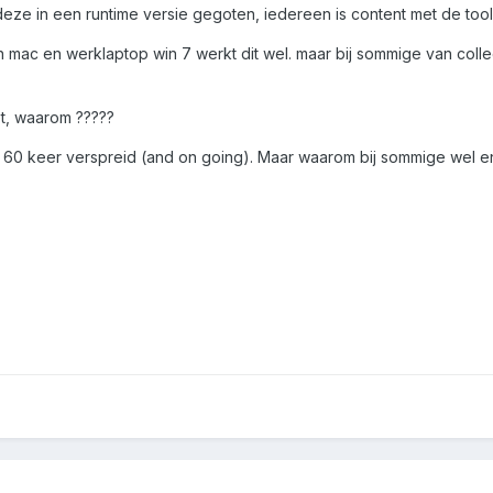
eze in een runtime versie gegoten, iedereen is content met de tool
ijn mac en werklaptop win 7 werkt dit wel. maar bij sommige van col
et, waarom ?????
al 60 keer verspreid (and on going). Maar waarom bij sommige wel e