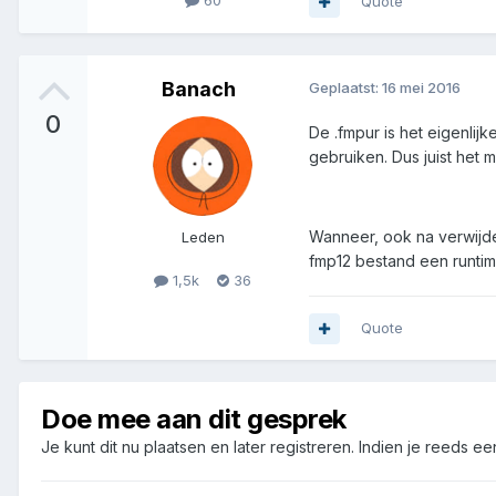
60
Quote
Banach
Geplaatst:
16 mei 2016
0
De .fmpur is het eigenli
gebruiken. Dus juist het 
Wanneer, ook na verwijde
Leden
fmp12 bestand een runtime
1,5k
36
Quote
Doe mee aan dit gesprek
Je kunt dit nu plaatsen en later registreren. Indien je reeds e