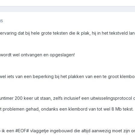
15
varing dat bij hele grote teksten die ik plak, hij in het tekstveld lang 
e wordt wel ontvangen en opgeslagen!
wel iets van een beperking bij het plakken van een te groot klembo
ntimer 200 keer uit staan, zelfs inclusief een uitwisselingsprotocol d
 problemen gehad, ondanks een klembord van tot wel 8 Mb tekst.
b ik een #EOF# vlaggetje ingebouwd die altijd aanwezig moet zijn o