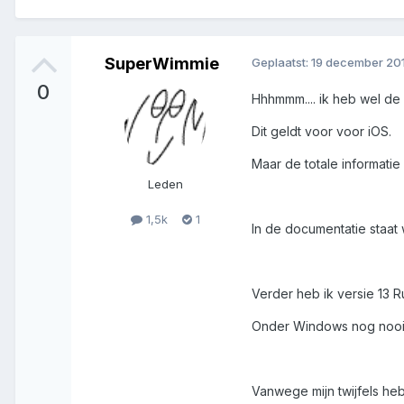
SuperWimmie
Geplaatst:
19 december 20
0
Hhhmmm.... ik heb wel de er
Dit geldt voor voor iOS.
Maar de totale informati
Leden
1,5k
1
In de documentatie staat 
Verder heb ik versie 13 Ru
Onder Windows nog nooit
Vanwege mijn twijfels he