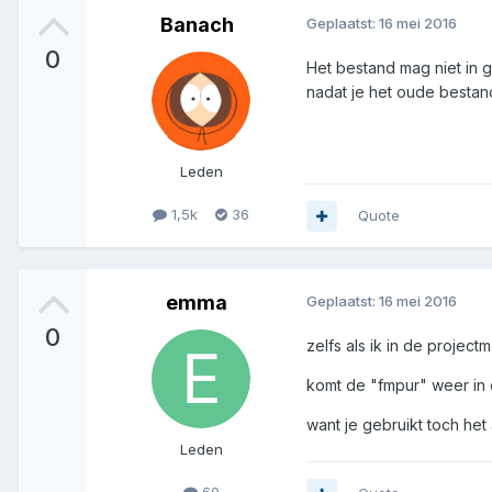
Banach
Geplaatst:
16 mei 2016
0
Het bestand mag niet in 
nadat je het oude bestan
Leden
1,5k
36
Quote
emma
Geplaatst:
16 mei 2016
0
zelfs als ik in de proje
komt de "fmpur" weer in d
want je gebruikt toch het
Leden