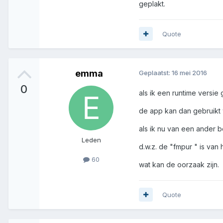
geplakt.
Quote
emma
Geplaatst:
16 mei 2016
0
als ik een runtime versi
de app kan dan gebruikt
als ik nu van een ander 
Leden
d.w.z. de "fmpur " is van
60
wat kan de oorzaak zijn.
Quote