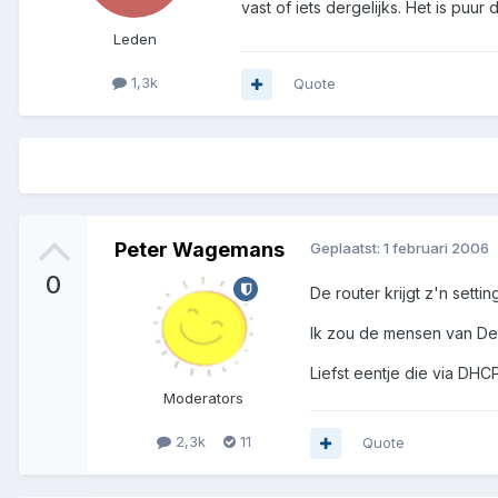
vast of iets dergelijks. Het is pu
Leden
1,3k
Quote
Peter Wagemans
Geplaatst:
1 februari 2006
0
De router krijgt z'n sett
Ik zou de mensen van D
Liefst eentje die via DHC
Moderators
2,3k
11
Quote