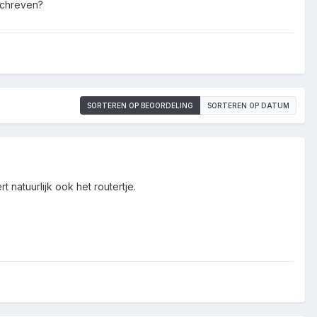
mschreven?
SORTEREN OP BEOORDELING
SORTEREN OP DATUM
natuurlijk ook het routertje.