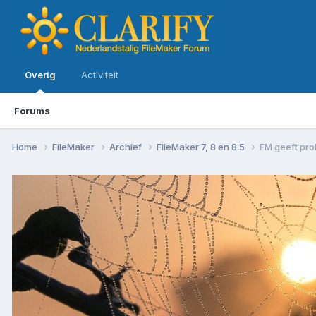
Overig
Activiteit
Forums
Home
FileMaker
Archief
FileMaker 7, 8 en 8.5
FM geeft pr