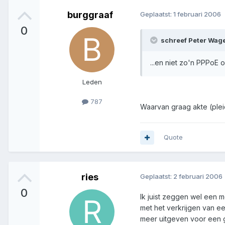
burggraaf
Geplaatst:
1 februari 2006
0
schreef Peter Wag
...en niet zo'n PPPoE 
Leden
787
Waarvan graag akte (ple
Quote
ries
Geplaatst:
2 februari 2006
0
Ik juist zeggen wel een 
met het verkrijgen van e
meer uitgeven voor een g