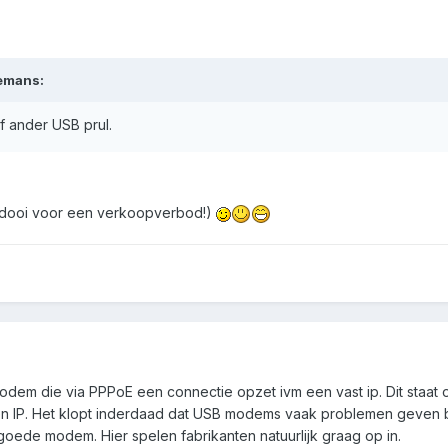
emans:
of ander USB prul.
idooi voor een verkoopverbod!)
modem die via PPPoE een connectie opzet ivm een vast ip. Dit staat
en IP. Het klopt inderdaad dat USB modems vaak problemen geven bij
oede modem. Hier spelen fabrikanten natuurlijk graag op in.