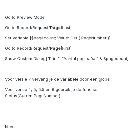
Go to Preview Mode
Go to Record/Request/
Page
[Last]
Set Variable [$pagecount; Value: Get ( PageNumber )]
Go to Record/Request/
Page
[First]
Show Custom Dialog["Print"; "Aantal pagina's: " & $pagecount]
Voor versie 7 vervang je de variabele door een global.
Voor versie 4, 5, 5.5 en 6 gebruik je de functie:
Status(CurrentPageNumber)
Koen