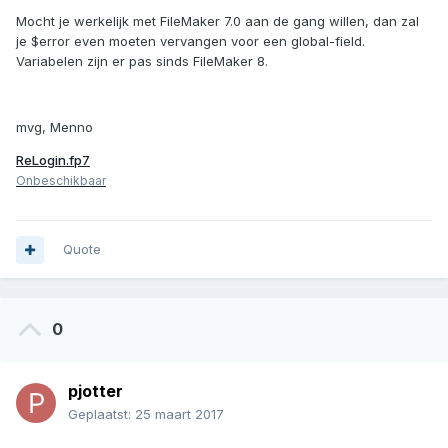
Mocht je werkelijk met FileMaker 7.0 aan de gang willen, dan zal
je $error even moeten vervangen voor een global-field.
Variabelen zijn er pas sinds FileMaker 8.
mvg, Menno
ReLogin.fp7
Onbeschikbaar
Quote
0
pjotter
Geplaatst:
25 maart 2017