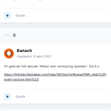
Quote
0
Banach
Geplaatst:
8 april 2021
Of gebruik het aloude 'Alleen een verwijzing opslaan'. Zie b.v.
https://fmhelp.filemaker.com/help/18/fmp/nl/#page/FMP_Help%2Fi
nsert-picture.html%23
Quote