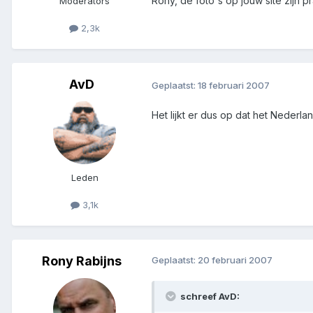
Rony, de foto's op jouw site zijn pr
Moderators
2,3k
AvD
Geplaatst:
18 februari 2007
Het lijkt er dus op dat het Nederl
Leden
3,1k
Rony Rabijns
Geplaatst:
20 februari 2007
schreef AvD: