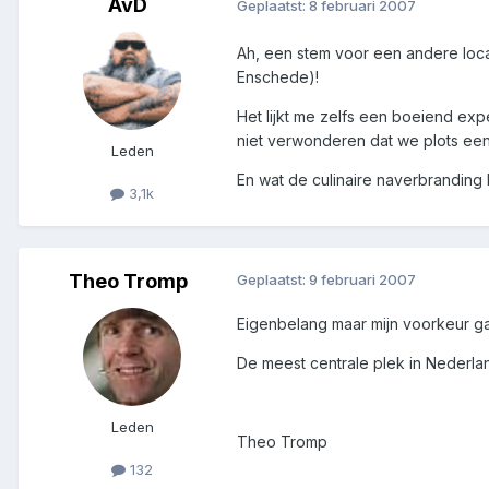
AvD
Geplaatst:
8 februari 2007
Ah, een stem voor een andere loca
Enschede)!
Het lijkt me zelfs een boeiend exp
niet verwonderen dat we plots een
Leden
En wat de culinaire naverbranding 
3,1k
Theo Tromp
Geplaatst:
9 februari 2007
Eigenbelang maar mijn voorkeur gaat
De meest centrale plek in Nederland
Leden
Theo Tromp
132