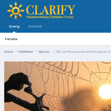
Overig
Activiteit
Forums
Home
FileMaker
Nieuws
7de confituursessie wenkt aan de h