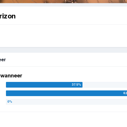
rizon
neer
n wanneer