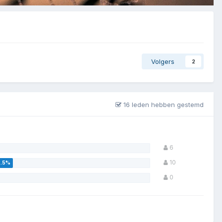
Volgers
2
16 leden hebben gestemd
6
10
0