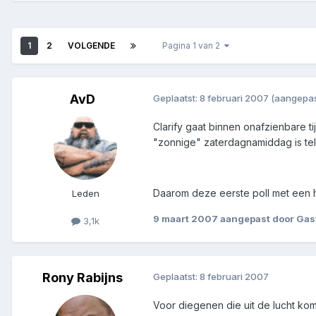
1
2
VOLGENDE
Pagina 1 van 2
AvD
Geplaatst:
8 februari 2007
(aangepas
Clarify gaat binnen onafzienbare t
"zonnige" zaterdagnamiddag is tel
Daarom deze eerste poll met een he
Leden
9 maart 2007
aangepast door Gas
3,1k
Rony Rabijns
Geplaatst:
8 februari 2007
Voor diegenen die uit de lucht kom