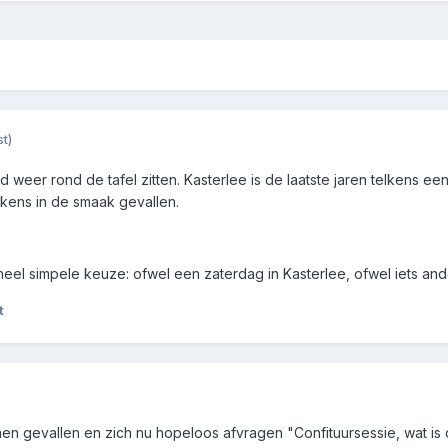
t)
ijd weer rond de tafel zitten. Kasterlee is de laatste jaren telken
kens in de smaak gevallen.
el simpele keuze: ofwel een zaterdag in Kasterlee, ofwel iets ande
t
en gevallen en zich nu hopeloos afvragen "Confituursessie, wat is da