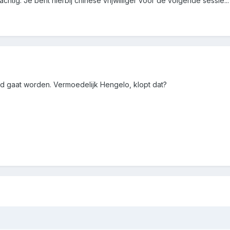
achtig. Je bent hierbij chinese vrijwilliger voor de volgende sessie..
and gaat worden. Vermoedelijk Hengelo, klopt dat?