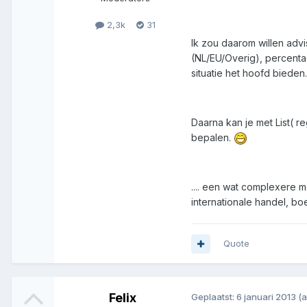
2,3k
31
Ik zou daarom willen advi
(NL/EU/Overig), percentag
situatie het hoofd biede
Daarna kan je met List( 
bepalen.
.... een wat complexere 
internationale handel, 
Quote
Felix
Geplaatst:
6 januari 2013
(