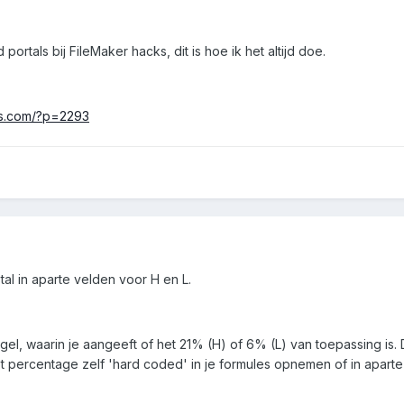
portals bij FileMaker hacks, dit is hoe ik het altijd doe.
ks.com/?p=2293
l in aparte velden voor H en L.
gel, waarin je aangeeft of het 21% (H) of 6% (L) van toepassing is. 
t percentage zelf 'hard coded' in je formules opnemen of in aparte