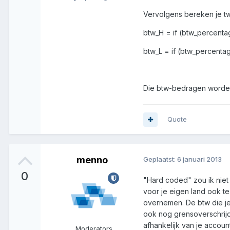
Vervolgens bereken je 
btw_H = if (btw_percentag
btw_L = if (btw_percentag
Die btw-bedragen worden a
Quote
menno
Geplaatst:
6 januari 2013
0
"Hard coded" zou ik niet
voor je eigen land ook t
overnemen. De btw die je
ook nog grensoverschrijde
afhankelijk van je account
Moderators