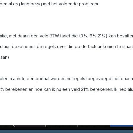
 ben al erg lang bezig met het volgende probleem
matie, met daarin een veld BTW tarief die (0%, 6%,21%) kan bevatte
factuur, deze neemt de regels over die op de factuur komen te staan
taan)
obleem aan. In een portaal worden nu regels toegevoegd met daari
 6% berekenen en hoe kan ik nu een veld 21% berekenen. Ik heb al