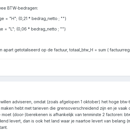
twee BTW-bedragen:
e = "H"; (0,21 * bedrag_netto ; "")
e = "L"; (0,06 * bedrag_netto ; "")
part getotaliseerd op de factuur, totaal_btw_H = sum ( factuurregel
 willen adviseren, omdat (zoals afgelopen 1 oktober) het hoge btw-
e maken hebt met tarieven die grensoverschreidend zijn en je vaak
 moet (door-)berekenen is afhankelijk van tenminste 2 factoren: bt
nd levert, dan is ook het land waar je naartoe levert van belang (
ant.