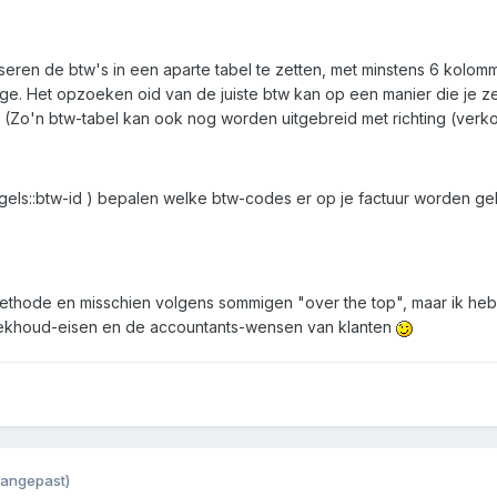
seren de btw's in een aparte tabel te zetten, met minstens 6 kolom
e. Het opzoeken oid van de juiste btw kan op een manier die je zel
n. (Zo'n btw-tabel kan ook nog worden uitgebreid met richting (ver
regels::btw-id ) bepalen welke btw-codes er op je factuur worden g
methode en misschien volgens sommigen "over the top", maar ik he
boekhoud-eisen en de accountants-wensen van klanten
aangepast)