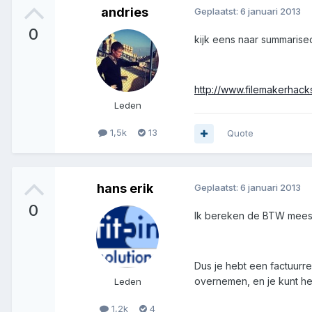
andries
Geplaatst:
6 januari 2013
0
kijk eens naar summarised 
http://www.filemakerhac
Leden
1,5k
13
Quote
hans erik
Geplaatst:
6 januari 2013
0
Ik bereken de BTW meesta
Dus je hebt een factuurre
overnemen, en je kunt he
Leden
1,2k
4