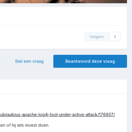
Volgers
0
Stel een vraag
Beantwoord deze vraag
n-ubiquitous-apache-log4j-tool-under-active-attack/176937/
en of hij iets moest doen.