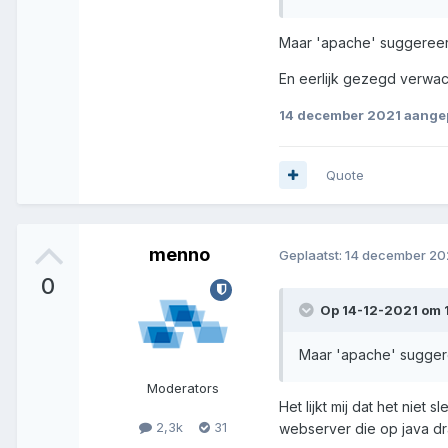
Maar 'apache' suggereert 
En eerlijk gezegd verwac
14 december 2021
aangep
Quote
menno
Geplaatst:
14 december 20
0
Op 14-12-2021 om 
Maar 'apache' suggeree
Moderators
Het lijkt mij dat het nie
2,3k
31
webserver die op java dr