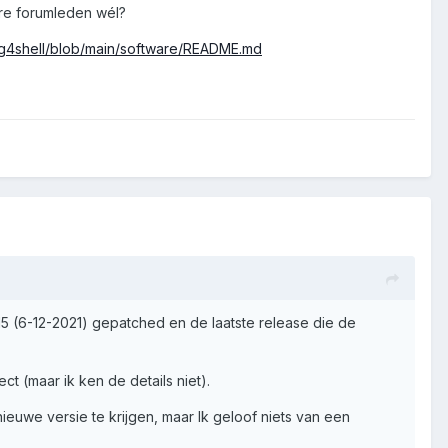
re forumleden wél?
og4shell/blob/main/software/README.md
2.15 (6-12-2021) gepatched en de laatste release die de
t (maar ik ken de details niet).
euwe versie te krijgen, maar Ik geloof niets van een