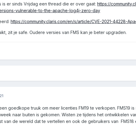
s is er sinds Vrijdag een thread die er over gaat:
https://community.
versions-vulnerable-to-the-apache-log4j-zero-day
eerd:
https://community.claris.com/en/s/article/CVE-2021-44228-Apa
ikt, zit je safe. Oudere versies van FMS kan je beter upgraden.
21
dit een goedkope truuk om meer licenties FM19 te verkopen. FMS19 is i
eek naar buiten is gekomen. Wisten ze tijdens het ontwikkelen v
st van de wereld dat te vertellen en ook de gebruikers van FMS18