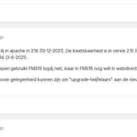
21
4j in apache in 2.16 (13-12-2021). De kwetsbaarheid is in versie 2.1
14 (3-6-2021).
pen gebruikt FMS19 log4j niet, maar in FMS18 nog wél in webdirect (
oie gelegenheid kunnen zijn om "upgrade-twijfelaars" aan de nieuw
21