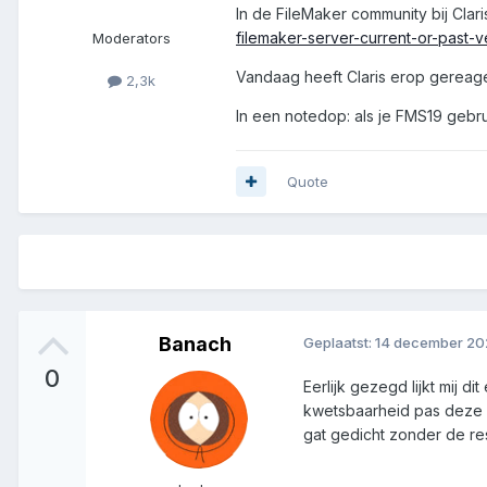
In de FileMaker community bij Clari
filemaker-server-current-or-past-
Moderators
Vandaag heeft Claris erop gereag
2,3k
In een notedop: als je FMS19 gebru
Quote
Banach
Geplaatst:
14 december 20
0
Eerlijk gezegd lijkt mij 
kwetsbaarheid pas deze w
gat gedicht zonder de re