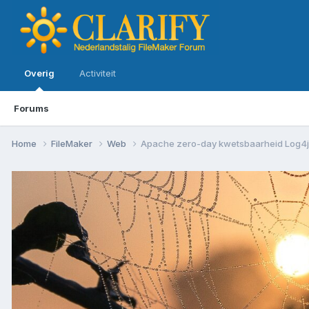
Overig
Activiteit
Forums
Home
FileMaker
Web
Apache zero-day kwetsbaarheid Log4j