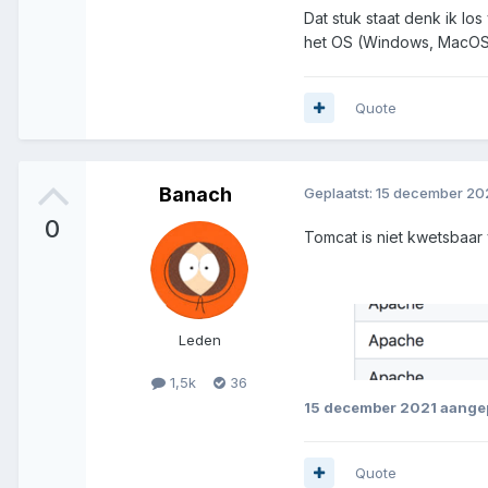
Dat stuk staat denk ik l
het OS (Windows, MacOS,
Quote
Banach
Geplaatst:
15 december 20
0
Tomcat is niet kwetsbaar
Leden
1,5k
36
15 december 2021
aangep
Quote