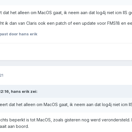
dat het alleen om MacOS gaat, ik neem aan dat log4j niet icm IIS g
ht ik dan van Claris ook een patch of een update voor FMS18 en ee
ast door hans erik
21
12:16,
hans erik
zei:
rt dat het alleen om MacOS gaat, ik neem aan dat log4j niet icm II
t slechts beperkt is tot MacOS, zoals gisteren nog werd veronderstel
aait aan boord.