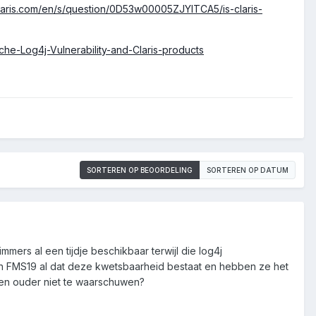
claris.com/en/s/question/0D53w00005ZJYITCA5/is-claris-
che-Log4j-Vulnerability-and-Claris-products
SORTEREN OP BEOORDELING
SORTEREN OP DATUM
mmers al een tijdje beschikbaar terwijl die log4j
an FMS19 al dat deze kwetsbaarheid bestaat en hebben ze het
 en ouder niet te waarschuwen?