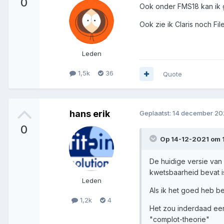
0
Ook onder FMS18 kan ik g
Ook zie ik Claris noch Fil
Leden
1,5k
36
Quote
hans erik
Geplaatst:
14 december 20
0
Op 14-12-2021 om 1
De huidige versie van 
kwetsbaarheid bevat is
Leden
Als ik het goed heb be
1,2k
4
Het zou inderdaad een
"complot-theorie"