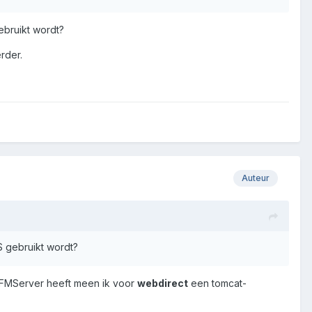
ebruikt wordt?
rder.
Auteur
S gebruikt wordt?
d. FMServer heeft meen ik voor
webdirect
een tomcat-