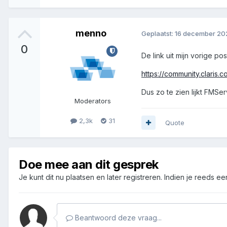
menno
Geplaatst:
16 december 20
0
De link uit mijn vorige p
https://community.claris.
Dus zo te zien lijkt FMSe
Moderators
2,3k
31
Quote
Doe mee aan dit gesprek
Je kunt dit nu plaatsen en later registreren. Indien je reeds e
Beantwoord deze vraag...