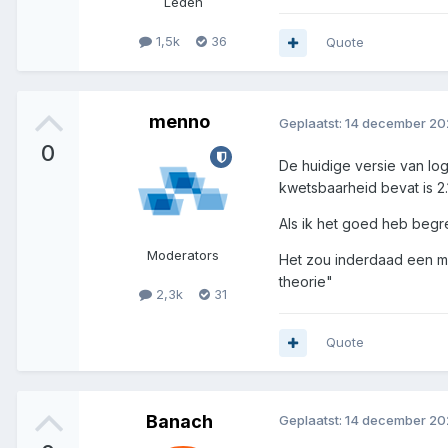
Leden
1,5k
36
Quote
menno
Geplaatst:
14 december 20
0
De huidige versie van log
kwetsbaarheid bevat is 2.
Als ik het goed heb begre
Moderators
Het zou inderdaad een mo
theorie"
2,3k
31
Quote
Banach
Geplaatst:
14 december 20