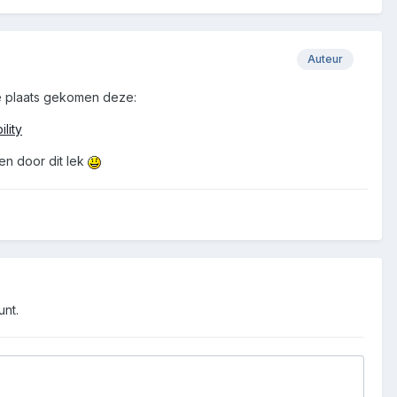
Auteur
 de plaats gekomen deze:
lity
fen door dit lek
unt.