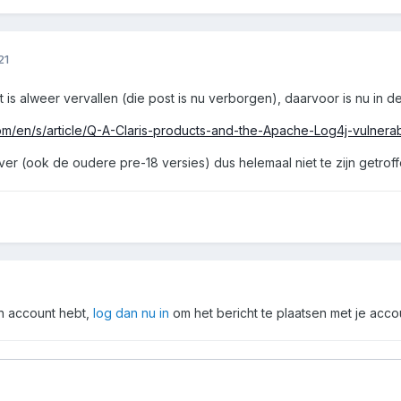
21
ost is alweer vervallen (die post is nu verborgen), daarvoor is nu in
com/en/s/article/Q-A-Claris-products-and-the-Apache-Log4j-vulnerabi
rver (ook de oudere pre-18 versies) dus helemaal niet te zijn getrof
en account hebt,
log dan nu in
om het bericht te plaatsen met je acco