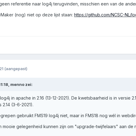
een referentie naar log4j terugvinden, misschien een van de ande
eMaker (nog) niet op deze lijst staan:
https://github.com/NCSC-NL/l
21
(aangepast)
1:18,
menno
zei:
log4j in apache in 2.16 (13-12-2021). De kwetsbaarheid is in versie 
 2.14 (3-6-2021).
grepen gebruikt FMS19 log4j niet, maar in FMS18 nog wél in webdirec
 mooie gelegenheid kunnen zijn om "upgrade-twijfelaars" aan de ni