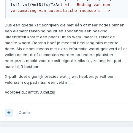
ls[1..n]/AmtDtls/TxAmt 
<!-- Bedrag van een 
verzameling van automatische incasso's -->
Dus een goede xslt schrijven die met één of meer nodes binnen
een element rekening houdt en zodoende een boeking
uiteenrafelt kost ff een paar uurtjes werk, maar is zeker de
moeite waard. Daarna hoef je meestal heel lang niks meer te
doen. Als de xml ineens met extra informatie wordt geleverd of er
vallen delen uit of elementen worden op andere plaatsten
neergezet, maakt voor de xslt eigenlijk niks uit, zolang het pad
maar blijft bestaan.
X-path doet eigenlijk precies wat jij wilt hebben: je vult een
veldnaam cq pad naar een veld in ...
Voorbeeld_camt053.xml.zip
Quote