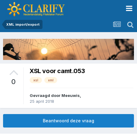
XML import/export
XSL voor camt.053
0
xsl
xml
Gevraagd door
Meeuwis
,
25 april 2018
Beantwoord deze vraag