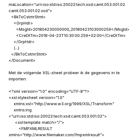
maLocation
="
urn:iso:std:iso:20022:tech:xsd:camt.053.001.02
camt.053.001.02.xsd
"
>
<BkToCstmrStmt>
<GrpHdr>
<MsgId>
201804230000000_20180423103000259
</MsgId>
<CreDtTm>
2018-04-23T10:30:00.259+02:00
</CreDtTm>
</GrpHdr>
(...)
</BkToCstmrStmt>
</Document>
Met de volgende XSL-sheet probeer ik de gegevens in te
importen:
<?xml version="1.0" encoding="UTF-8"?>
<xsl:stylesheet version="1.0"
xmlns:xsl="http://www.w3.org/1999/XSL/Transform"
xmlns:ing
="urn:iso:std:iso:20022:tech:xsd:camt.053.001.02">
<xsl:template match="/">
<FMPXMLRESULT
xmlns="http://www.filemaker.com/fmpxmlresult">