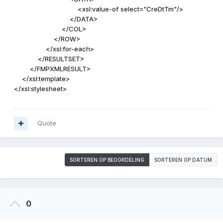
<xsl:value-of select="CreDtTm"/>
</DATA>
</COL>
</ROW>
</xsl:for-each>
</RESULTSET>
</FMPXMLRESULT>
</xsl:template>
</xsl:stylesheet>
Quote
SORTEREN OP BEOORDELING
SORTEREN OP DATUM
0