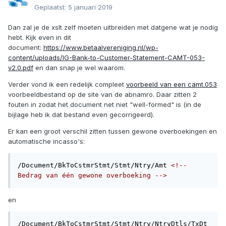
Geplaatst:
5 januari 2019
Dan zal je de xslt zelf moeten uitbreiden met datgene wat je nodig
hebt. Kijk even in dit
document:
https://www.betaalvereniging.nl/wp-
content/uploads/IG-Bank-to-Customer-Statement-CAMT-053-
v2.0.pdf
en dan snap je wel waarom.
Verder vond ik een redelijk compleet
voorbeeld van een camt.053
voorbeeldbestand op de site van de abnamro. Daar zitten 2
fouten in zodat het document net niet "well-formed" is (in de
bijlage heb ik dat bestand even gecorrigeerd).
Er kan een groot verschil zitten tussen gewone overboekingen en
automatische incasso's:
/Document/BkToCstmrStmt/Stmt/Ntry/Amt 
<!-- 
Bedrag van één gewone overboeking -->
en
/Document/BkToCstmrStmt/Stmt/Ntry/NtryDtls/TxDt