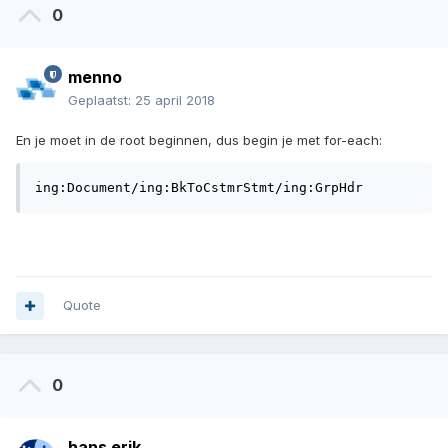
0
menno
Geplaatst:
25 april 2018
En je moet in de root beginnen, dus begin je met for-each:
ing:Document/ing:BkToCstmrStmt/ing:GrpHdr
Quote
0
hans erik