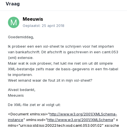
Vraag
Meeuwis
Geplaatst:
25 april 2018
Goedemiddag,
Ik probeer een een xsl-sheet te schrijven voor het importen
van bankafschrift. Dit afschrift is geschreven in een camt.053
(xml) extensie.
Maar wat ik ook probeer, het lukt me niet om uit dit simpele
XML-bestandje zelfs maar de basis-gegevens in een fm-tabel
te importeren.
Weet iemand waar de fout zit in mijn xsl-sheet?
Alvast bedankt,
Meeuwis
De XML-file ziet er al volgt uit:
<Document
xmlns:xsi
="
http://www.w3.org/2001/XMLSchema-
instance
"
xmlns:xsd
="
http://www.w3.org/2001/XMLSchema
"
x
mlns
="
urn:iso:std:iso:20022:tech:xsd:camt.053.001.02
"
xsi:sche