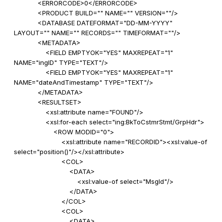
<ERRORCODE>0</ERRORCODE>
<PRODUCT BUILD="" NAME="" VERSION=""/>
<DATABASE DATEFORMAT="DD-MM-YYYY"
LAYOUT="" NAME="" RECORDS="" TIMEFORMAT=""/>
<METADATA>
<FIELD EMPTYOK="YES" MAXREPEAT="1"
NAME="ingID" TYPE="TEXT"/>
<FIELD EMPTYOK="YES" MAXREPEAT="1"
NAME="dateAndTimestamp" TYPE="TEXT"/>
</METADATA>
<RESULTSET>
<xsl:attribute name="FOUND"/>
<xsl:for-each select="ing:BkToCstmrStmt/GrpHdr">
<ROW MODID="0">
<xsl:attribute name="RECORDID"><xsl:value-of
select="position()"/></xsl:attribute>
<COL>
<DATA>
<xsl:value-of select="MsgId"/>
</DATA>
</COL>
<COL>
<DATA>