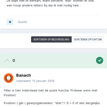
Dit blijkt niet te werken, want behalve "dob" komen er ook
een hoop andere letters bij die ik niet nodig heb...
Quote
SORTEREN OP BEOORDELING
SORTEREN OP DATUM
0
Banach
Geplaatst:
13 januari 2019
Filter is hier inderdaad niet de juiste functie. Probeer eens met
Position;
Position ( get ( gewijzigdevelden; "dob";1 ;1) > 0 of iets dergelijks.